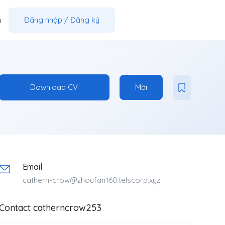
m
Đăng nhập
/
Đăng ký
Download CV
Mời
Email
cathern-crow@zhoufan160.telscorp.xyz
Contact catherncrow253