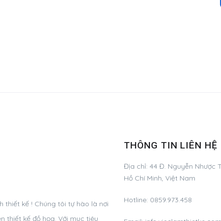
THÔNG TIN LIÊN HỆ
Địa chỉ:
44 Đ. Nguyễn Nhược T
Hồ Chí Minh, Việt Nam
Hotline:
0859.973.458
hiết kế ! Chúng tôi tự hào là nơi
 thiết kế đồ họa. Với mục tiêu