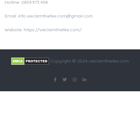
Hotline:
0859.973.458
Email:
info.vieclamthietke.com@gmail.com
Website: https://vieclamthietke.com/
Copyright © 2024 vieclamthietke.com