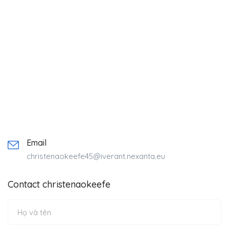
Email
christenaokeefe45@iverant.nexanta.eu
Contact christenaokeefe