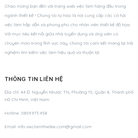
Chào mừng bạn đến với trang web việc làm hàng đầu trong
ngành thiết kế ! Chúng tôi tự hào là nơi cung cấp các cơ hội
việc làm hấp dẫn và phong phú cho nhân viên thiết kế đồ họa.
Với mục tiêu kết nối giữa nhà tuyển dụng và ứng viên có
chuyên môn trong lĩnh vực này, chúng tôi cam kết mang lại trải
nghiệm tìm kiếm việc làm hiệu quả và thuận lợi.
THÔNG TIN LIÊN HỆ
Địa chỉ:
44 Đ. Nguyễn Nhược Thị, Phường 15, Quận 8, Thành phố
Hồ Chí Minh, Việt Nam
Hotline:
0859.973.458
Email:
info.vieclamthietke.com@gmail.com