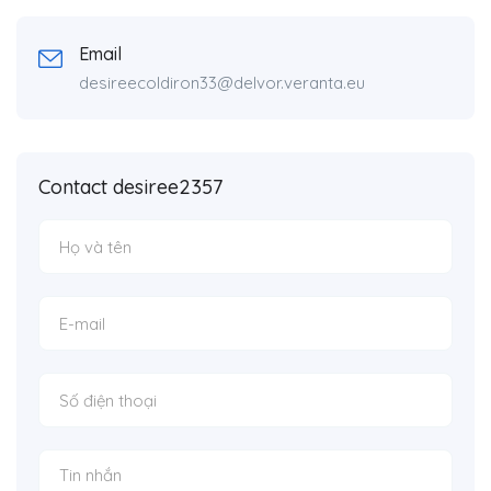
Email
desireecoldiron33@delvor.veranta.eu
Contact desiree2357