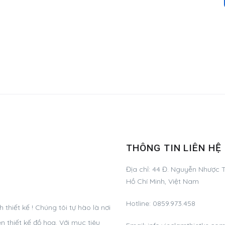
THÔNG TIN LIÊN HỆ
Địa chỉ:
44 Đ. Nguyễn Nhược T
Hồ Chí Minh, Việt Nam
Hotline:
0859.973.458
hiết kế ! Chúng tôi tự hào là nơi
 thiết kế đồ họa. Với mục tiêu