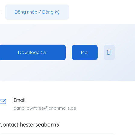
m
Đăng nhập
/
Đăng ký
Download CV
Mời
Email
dariorowntree@anonmails.de
Contact hesterseaborn3