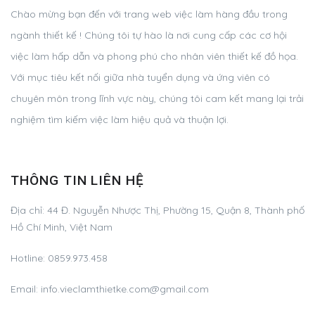
Chào mừng bạn đến với trang web việc làm hàng đầu trong
ngành thiết kế ! Chúng tôi tự hào là nơi cung cấp các cơ hội
việc làm hấp dẫn và phong phú cho nhân viên thiết kế đồ họa.
Với mục tiêu kết nối giữa nhà tuyển dụng và ứng viên có
chuyên môn trong lĩnh vực này, chúng tôi cam kết mang lại trải
nghiệm tìm kiếm việc làm hiệu quả và thuận lợi.
THÔNG TIN LIÊN HỆ
Địa chỉ:
44 Đ. Nguyễn Nhược Thị, Phường 15, Quận 8, Thành phố
Hồ Chí Minh, Việt Nam
Hotline:
0859.973.458
Email:
info.vieclamthietke.com@gmail.com