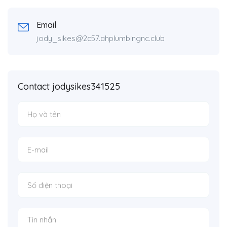
Email
jody_sikes@2c57.ahplumbingnc.club
Contact jodysikes341525