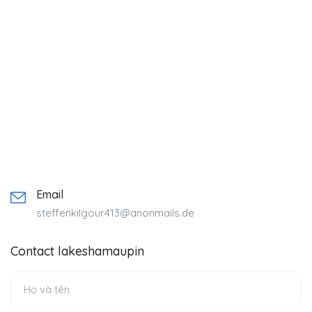
Email
steffenkilgour413@anonmails.de
Contact lakeshamaupin