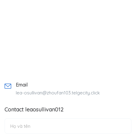
Email
lea-osullivan@zhoufan103.telgecity.click
Contact leaosullivan012