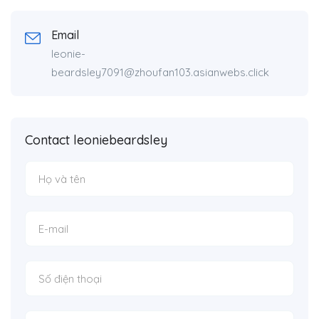
Email
leonie-
beardsley7091@zhoufan103.asianwebs.click
Contact leoniebeardsley