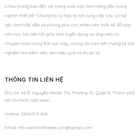
Chào mừng bạn đến với trang web việc làm hàng đầu trong
ngành thiết kế ! Chúng tôi tự hào là nơi cung cấp các cơ hội
việc làm hấp dẫn và phong phú cho nhân viên thiết kế đồ họa.
Với mục tiêu kết nối giữa nhà tuyển dụng và ứng viên có
chuyên môn trong lĩnh vực này, chúng tôi cam kết mang lại trải
nghiệm tìm kiếm việc làm hiệu quả và thuận lợi.
THÔNG TIN LIÊN HỆ
Địa chỉ:
44 Đ. Nguyễn Nhược Thị, Phường 15, Quận 8, Thành phố
Hồ Chí Minh, Việt Nam
Hotline:
0859.973.458
Email:
info.vieclamthietke.com@gmail.com