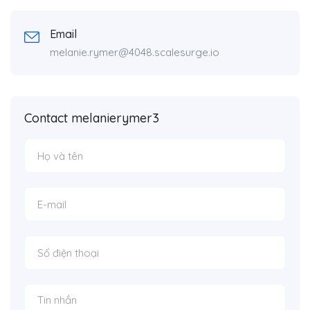
Email
melanie.rymer@4048.scalesurge.io
Contact melanierymer3