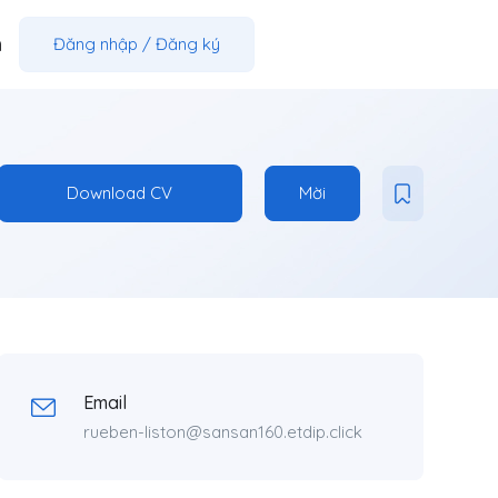
m
Đăng nhập
/
Đăng ký
Download CV
Mời
Email
rueben-liston@sansan160.etdip.click