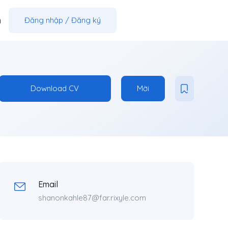
m
Đăng nhập
/
Đăng ký
Download CV
Mời
Email
shanonkahle87@far.rixyle.com