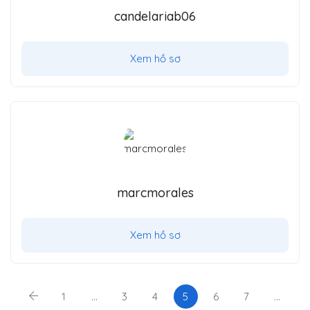
candelariab06
Xem hồ sơ
marcmorales
Xem hồ sơ
1
…
3
4
5
6
7
…