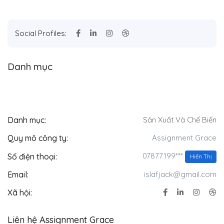
Social Profiles:
Danh mục
Danh mục:
Sản Xuất Và Chế Biến
Quy mô công ty:
Assignment Grace
07877199***
Số điện thoại:
Hiển Thị
Email:
islafjack@gmail.com
Xã hội:
Liên hệ Assignment Grace