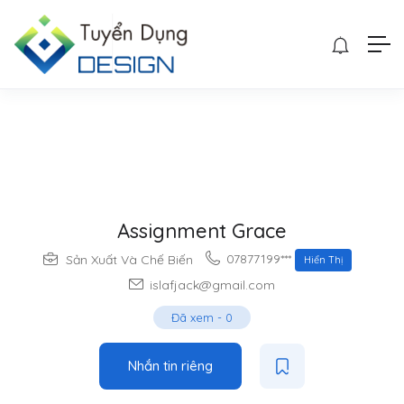
Assignment Grace
07877199***
Sản Xuất Và Chế Biến
Hiển Thị
islafjack@gmail.com
Đã xem
-
0
Nhắn tin riêng