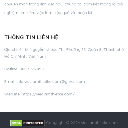
chuyên môn trong lĩnh vực này, chúng tôi cam kết mang lại trải
nghiệm tìm kiếm việc làm hiệu quả và thuận lợi.
THÔNG TIN LIÊN HỆ
Địa chỉ:
44 Đ. Nguyễn Nhược Thị, Phường 15, Quận 8, Thành phố
Hồ Chí Minh, Việt Nam
Hotline:
0859.973.458
Email:
info.vieclamthietke.com@gmail.com
Website: https://vieclamthietke.com/
Copyright © 2024 vieclamthietke.com