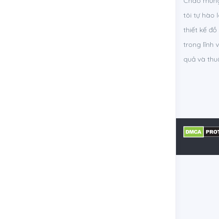
Chào mừng 
tôi tự hào
thiết kế đ
trong lĩnh 
quả và thuậ