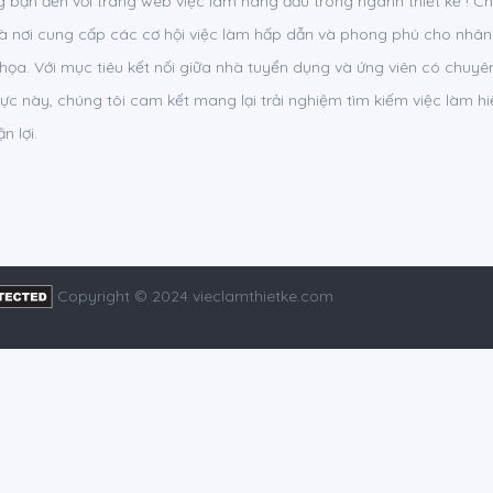
bạn đến với trang web việc làm hàng đầu trong ngành thiết kế ! C
 là nơi cung cấp các cơ hội việc làm hấp dẫn và phong phú cho nhân
ồ họa. Với mục tiêu kết nối giữa nhà tuyển dụng và ứng viên có chuy
vực này, chúng tôi cam kết mang lại trải nghiệm tìm kiếm việc làm hi
n lợi.
Copyright © 2024 vieclamthietke.com