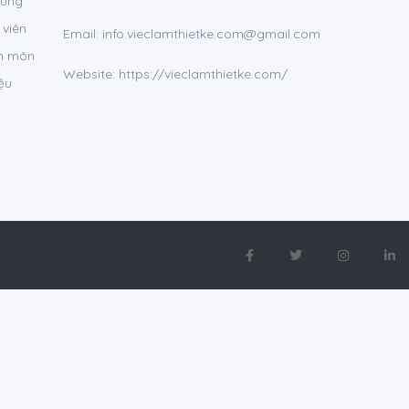
húng
 viên
Email:
info.vieclamthietke.com@gmail.com
ên môn
Website: https://vieclamthietke.com/
ệu