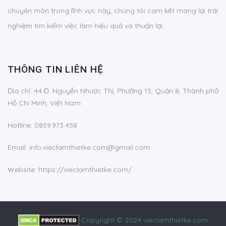
chuyên môn trong lĩnh vực này, chúng tôi cam kết mang lại trải
nghiệm tìm kiếm việc làm hiệu quả và thuận lợi.
THÔNG TIN LIÊN HỆ
Địa chỉ:
44 Đ. Nguyễn Nhược Thị, Phường 15, Quận 8, Thành phố
Hồ Chí Minh, Việt Nam
Hotline:
0859.973.458
Email:
info.vieclamthietke.com@gmail.com
Website: https://vieclamthietke.com/
Copyright © 2024 vieclamthietke.com