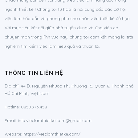
Chào mừng bạn đến với trang web việc làm hàng đầu trong
ngành thiết kế ! Chúng tôi tự hào là nơi cung cấp các cơ hội
việc làm hấp dẫn và phong phú cho nhân viên thiết kế đồ họa.
Với mục tiêu kết nối giữa nhà tuyển dụng và ứng viên có
chuyên môn trong lĩnh vực này, chúng tôi cam kết mang lại trải
nghiệm tìm kiếm việc làm hiệu quả và thuận lợi.
THÔNG TIN LIÊN HỆ
Địa chỉ:
44 Đ. Nguyễn Nhược Thị, Phường 15, Quận 8, Thành phố
Hồ Chí Minh, Việt Nam
Hotline:
0859.973.458
Email:
info.vieclamthietke.com@gmail.com
Website: https://vieclamthietke.com/