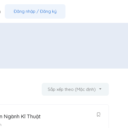
m
Đăng nhập
/
Đăng ký
Sắp xếp theo (Mặc định)
n Ngành Kĩ Thuật
h