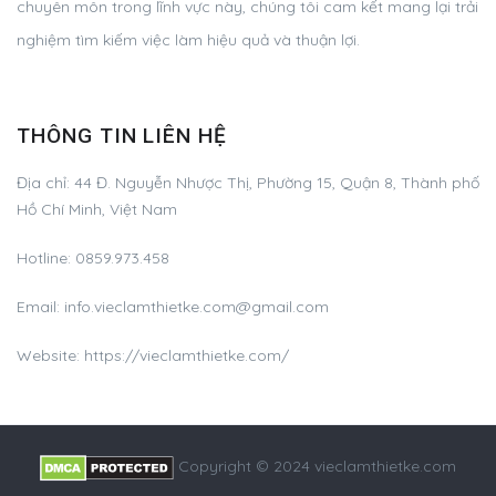
chuyên môn trong lĩnh vực này, chúng tôi cam kết mang lại trải
nghiệm tìm kiếm việc làm hiệu quả và thuận lợi.
THÔNG TIN LIÊN HỆ
Địa chỉ:
44 Đ. Nguyễn Nhược Thị, Phường 15, Quận 8, Thành phố
Hồ Chí Minh, Việt Nam
Hotline:
0859.973.458
Email:
info.vieclamthietke.com@gmail.com
Website: https://vieclamthietke.com/
Copyright © 2024 vieclamthietke.com