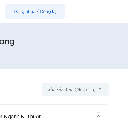
m
Đăng nhập
/
Đăng ký
rang
Sắp xếp theo (Mặc định)
n Ngành Kĩ Thuật
h