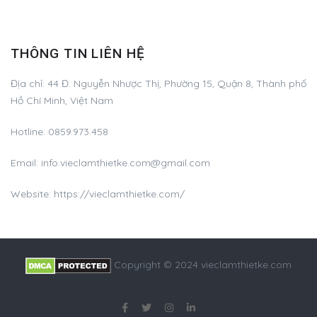
THÔNG TIN LIÊN HỆ
Địa chỉ:
44 Đ. Nguyễn Nhược Thị, Phường 15, Quận 8, Thành phố
Hồ Chí Minh, Việt Nam
Hotline:
0859.973.458
Email:
info.vieclamthietke.com@gmail.com
Website: https://vieclamthietke.com/
Copyright © 2024 vieclamthietke.com