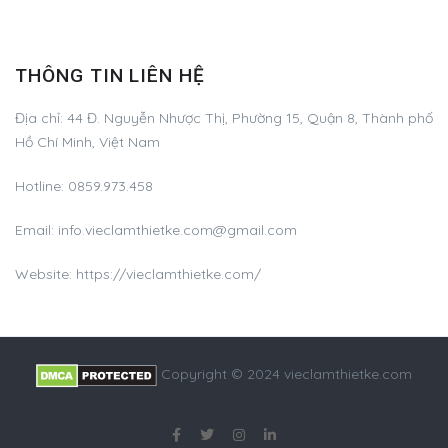
THÔNG TIN LIÊN HỆ
Địa chỉ:
44 Đ. Nguyễn Nhược Thị, Phường 15, Quận 8, Thành phố
Hồ Chí Minh, Việt Nam
Hotline:
0859.973.458
Email:
info.vieclamthietke.com@gmail.com
Website: https://vieclamthietke.com/
Copyright © 2024 vieclamthietke.com