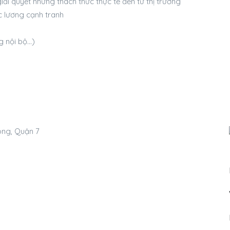
iải quyết những thách thức thực tế đến từ thị trường
c lương cạnh tranh
g nội bộ…)
ong, Quận 7