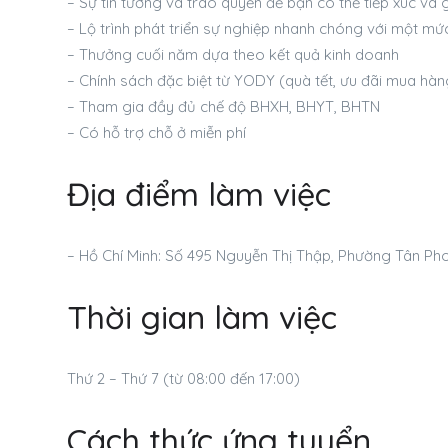
– Sự tin tưởng và trao quyền để bạn có thể tiếp xúc và g
– Lộ trình phát triển sự nghiệp nhanh chóng với một mứ
– Thưởng cuối năm dựa theo kết quả kinh doanh
– Chính sách đặc biệt từ YODY (quà tết, ưu đãi mua hàn
– Tham gia đầy đủ chế độ BHXH, BHYT, BHTN
– Có hỗ trợ chỗ ở miễn phí
Địa điểm làm việc
– Hồ Chí Minh: Số 495 Nguyễn Thị Thập, Phường Tân Ph
Thời gian làm việc
Thứ 2 – Thứ 7 (từ 08:00 đến 17:00)
Cách thức ứng tuyển