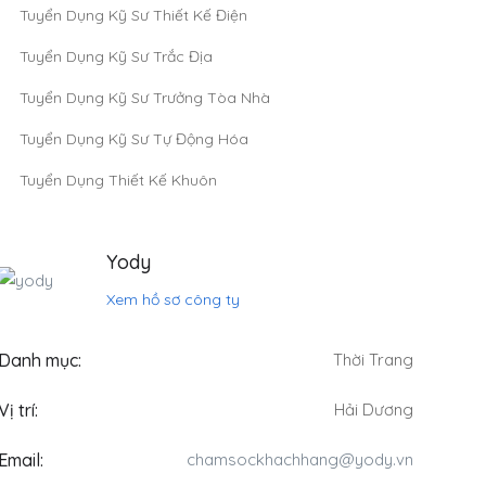
Tuyển Dụng Kỹ Sư Thiết Kế Điện
Tuyển Dụng Kỹ Sư Trắc Địa
Tuyển Dụng Kỹ Sư Trưởng Tòa Nhà
Tuyển Dụng Kỹ Sư Tự Động Hóa
Tuyển Dụng Thiết Kế Khuôn
Yody
Xem hồ sơ công ty
Danh mục:
Thời Trang
Vị trí:
Hải Dương
Email:
chamsockhachhang@yody.vn