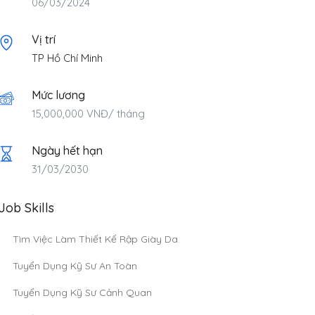
06/03/2024
Vị trí
TP Hồ Chí Minh
Mức lương
15,000,000
VNĐ
/ tháng
Ngày hết hạn
31/03/2030
Job Skills
Tìm Việc Làm Thiết Kế Rập Giày Da
Tuyển Dụng Kỹ Sư An Toàn
Tuyển Dụng Kỹ Sư Cảnh Quan