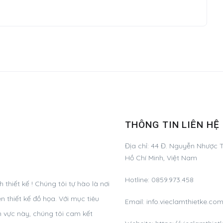
THÔNG TIN LIÊN HỆ
Địa chỉ:
44 Đ. Nguyễn Nhược T
Hồ Chí Minh, Việt Nam
Hotline:
0859.973.458
hiết kế ! Chúng tôi tự hào là nơi
 thiết kế đồ họa. Với mục tiêu
Email:
info.vieclamthietke.c
h vực này, chúng tôi cam kết