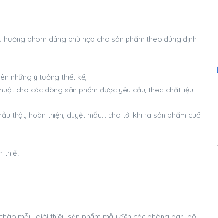
c xu hướng phom dáng phù hợp cho sản phẩm theo đúng định
lên những ý tưởng thiết kế,
huật cho các dòng sản phẩm được yêu cầu, theo chất liệu
mẫu thật, hoàn thiện, duyệt mẫu… cho tới khi ra sản phẩm cuối
 thiết
để chào mẫu, giới thiệu sản phẩm mẫu đến các phòng ban, bộ