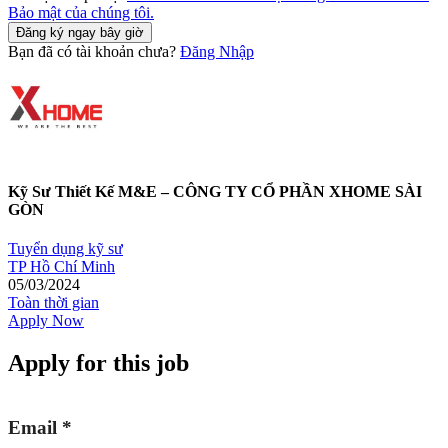
Bảo mật của chúng tôi.
Đăng ký ngay bây giờ
Bạn đã có tài khoản chưa?
Đăng Nhập
Kỹ Sư Thiết Kế M&E – CÔNG TY CỔ PHẦN XHOME SÀI
GÒN
Tuyển dụng kỹ sư
TP Hồ Chí Minh
05/03/2024
Toàn thời gian
Apply Now
Apply for this job
Email
*