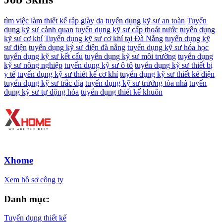
tìm việc làm thiết kế rập giày da
tuyển dụng kỹ sư an toàn
Tuyển
dụng kỹ sư cảnh quan
tuyển dụng kỹ sư cấp thoát nước
tuyển dụng
kỹ sư cơ khí
Tuyển dụng kỹ sư cơ khí tại Đà Nẵng
tuyển dụng kỹ
sư điện
tuyển dụng kỹ sư điện đà nẵng
tuyển dụng kỹ sư hóa học
tuyển dụng kỹ sư kết cấu
tuyển dụng kỹ sư môi trường
tuyển dụng
kỹ sư nông nghiệp
tuyển dụng kỹ sư ô tô
tuyển dụng kỹ sư thiết bị
y tế
tuyển dụng kỹ sư thiết kế cơ khí
tuyển dụng kỹ sư thiết kế điện
tuyển dụng kỹ sư trắc địa
tuyển dụng kỹ sư trưởng tòa nhà
tuyển
dụng kỹ sư tự động hóa
tuyển dụng thiết kế khuôn
Xhome
Xem hồ sơ công ty
Danh mục:
Tuyển dụng thiết kế